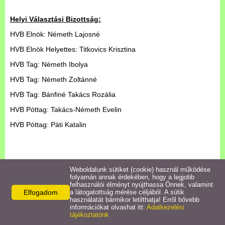
Határozatok/Rendeletek
Helyi Választási Bizottság:
Bursa Hungarica Pályázat
HVB Elnök: Németh Lajosné
HVB Elnök Helyettes: Titkovics Krisztina
Nyilvántartások
HVB Tag: Németh Ibolya
HVB Tag: Németh Zoltánné
Népszokások
HVB Tag: Bánfiné Takács Rozália
Letöltések
HVB Póttag: Takács-Németh Evelin
HVB Póttag: Páti Katalin
Linkek
Koronavírus információk
Weboldalunk sütiket (cookie) használ működése
folyamán annak érdekében, hogy a legjobb
felhasználói élményt nyújthassa Önnek, valamint
Csatolt fájl(ok):
Elfogadom
a látogatottság mérése céljából. A sütik
használatát bármikor letilthatja! Erről bővebb
megvalaszthato-kepviselok-szamarol-szolo-hvi-vezeto-
információkat olvashat itt:
Adatkezelési
hatarozatok.pdf
[816,8KB]
tájékoztatónk