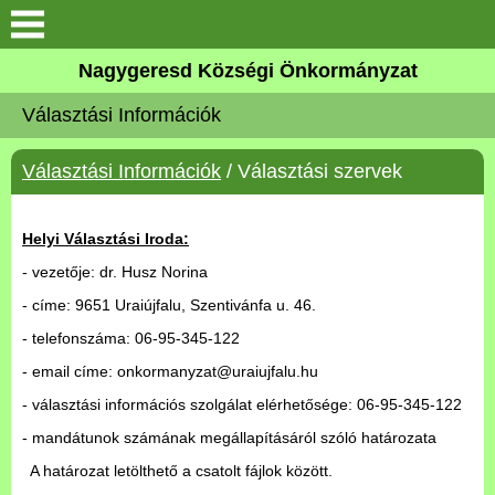
Keresés
Nagygeresd Községi Önkormányzat
Bemutatkozás
Választási Információk
Elérhetőségek
Választási Információk
/ Választási szervek
Események
Helyi Választási Iroda:
Képek
- vezetője: dr. Husz Norina
- címe: 9651 Uraiújfalu, Szentivánfa u. 46.
Választási Információk
- telefonszáma: 06-95-345-122
- email címe: onkormanyzat@uraiujfalu.hu
Pályázatok
- választási információs szolgálat elérhetősége: 06-95-345-122
- mandátunok számának megállapításáról szóló határozata
Hírek
A határozat letölthető a csatolt fájlok között.