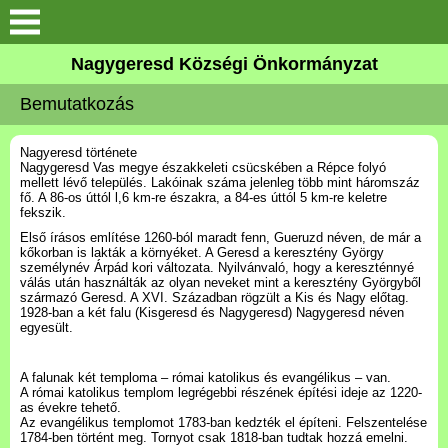
Keresés
Nagygeresd Községi Önkormányzat
Bemutatkozás
Bemutatkozás
Elérhetőségek
Nagyeresd története
Nagygeresd Vas megye északkeleti csücskében a Répce folyó
mellett lévő település. Lakóinak száma jelenleg több mint háromszáz
Események
fő. A 86-os úttól l,6 km-re északra, a 84-es úttól 5 km-re keletre
fekszik.
Első írásos említése 1260-ból maradt fenn, Gueruzd néven, de már a
Képek
kőkorban is lakták a környéket. A Geresd a keresztény György
személynév Árpád kori változata. Nyilvánvaló, hogy a kereszténnyé
válás után használták az olyan neveket mint a keresztény Györgyből
Választási Információk
származó Geresd. A XVI. Században rögzült a Kis és Nagy előtag.
1928-ban a két falu (Kisgeresd és Nagygeresd) Nagygeresd néven
egyesült.
Pályázatok
A falunak két temploma – római katolikus és evangélikus – van.
A római katolikus templom legrégebbi részének építési ideje az 1220-
Hírek
as évekre tehető.
Az evangélikus templomot 1783-ban kedzték el építeni. Felszentelése
1784-ben történt meg. Tornyot csak 1818-ban tudtak hozzá emelni.