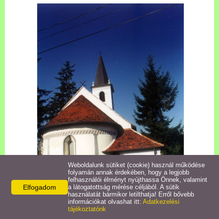
Határozatok/Rendeletek
Bursa Hungarica Pályázat
Nyilvántartások
Népszokások
Letöltések
Linkek
Koronavírus információk
Weboldalunk sütiket (cookie) használ működése
folyamán annak érdekében, hogy a legjobb
felhasználói élményt nyújthassa Önnek, valamint
Elfogadom
a látogatottság mérése céljából. A sütik
használatát bármikor letilthatja! Erről bővebb
információkat olvashat itt:
Adatkezelési
tájékoztatónk