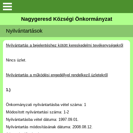
Keresés
Nagygeresd Községi Önkormányzat
Bemutatkozás
Nyilvántartások
Elérhetőségek
Nyilvántartás a bejelentéshez kötött kereskedelmi tevékenységekről
Események
Nincs üzlet.
Képek
Nyilvántartás a működési engedéllyel rendelkező üzletekről
Választási Információk
1.)
Pályázatok
Önkormányzati nyilvántartásba vétel száma: 1
Módosított nyilvántartási száma: 1-2
Hírek
Nyilvántartásba vétel dátuma: 1997.09.01.
Nyilvántartás módosításának dátuma: 2008.08.12.