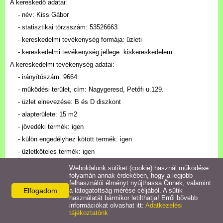
Határozatok/Rendeletek
A kereskedő adatai:
- név: Kiss Gábor
- statisztikai törzsszám: 53526663
Bursa Hungarica Pályázat
- kereskedelmi tevékenység formája: üzleti
- kereskedelmi tevékenység jellege: kiskereskedelem
Nyilvántartások
A kereskedelmi tevékenység adatai:
- irányítószám: 9664.
Népszokások
- működési terület, cím: Nagygeresd, Petőfi u.129.
- üzlet elnevezése: B és D diszkont
Letöltések
- alapterülete: 15 m2
- jövedéki termék: igen
Linkek
- külön engedélyhez kötött termék: igen
- üzletköteles termék: igen
Koronavírus információk
- termékkör száma: 1, 1.2,1.3,1.7,1.8,1.9,1.10,1.11,2, 20,21
Weboldalunk sütiket (cookie) használ működése
folyamán annak érdekében, hogy a legjobb
felhasználói élményt nyújthassa Önnek, valamint
2.)
Elfogadom
a látogatottság mérése céljából. A sütik
használatát bármikor letilthatja! Erről bővebb
információkat olvashat itt:
Adatkezelési
tájékoztatónk
Önkormányzati nyilvántartásba vétel száma: 1/2015