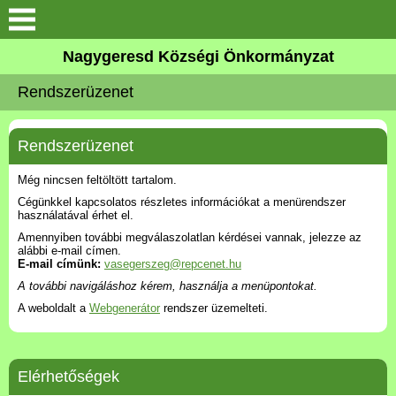
Keresés
Nagygeresd Községi Önkormányzat
Bemutatkozás
Rendszerüzenet
Elérhetőségek
Rendszerüzenet
Események
Még nincsen feltöltött tartalom.
Cégünkkel kapcsolatos részletes információkat a menürendszer
Képek
használatával érhet el.
Amennyiben további megválaszolatlan kérdései vannak, jelezze az
alábbi e-mail címen.
Választási Információk
E-mail címünk:
vasegerszeg@repcenet.hu
A további navigáláshoz kérem, használja a menüpontokat.
Pályázatok
A weboldalt a
Webgenerátor
rendszer üzemelteti.
Hírek
Elérhetőségek