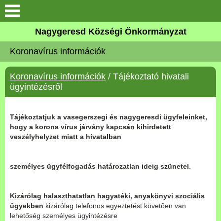
Keresés
Nagygeresd Községi Önkormányzat
Bemutatkozás
Koronavírus információk
Elérhetőségek
Koronavírus információk
/ Tájékoztató hivatali
ügyintézésről
Események
Tájékoztatjuk a vasegerszegi és nagygeresdi ügyfeleinket,
Képek
hogy a korona vírus járvány kapcsán kihirdetett
veszélyhelyzet miatt a hivatalban
Választási Információk
személyes ügyfélfogadás határozatlan ideig szünetel
.
Pályázatok
Kizárólag halaszthatatlan
hagyatéki, anyakönyvi szociális
Hírek
ügyekben
kizárólag telefonos egyeztetést követően van
lehetőség személyes ügyintézésre