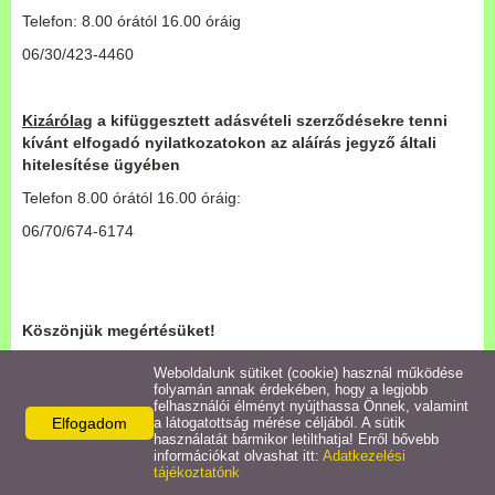
Határozatok/Rendeletek
Telefon: 8.00 órától 16.00 óráig
06/30/423-4460
Bursa Hungarica Pályázat
Kizárólag
a kifüggesztett adásvételi szerződésekre tenni
Nyilvántartások
kívánt elfogadó nyilatkozatokon az aláírás jegyző általi
hitelesítése ügyében
Népszokások
Telefon 8.00 órától 16.00 óráig:
06/70/674-6174
Letöltések
Linkek
Köszönjük megértésüket!
Koronavírus információk
Weboldalunk sütiket (cookie) használ működése
folyamán annak érdekében, hogy a legjobb
felhasználói élményt nyújthassa Önnek, valamint
Elfogadom
a látogatottság mérése céljából. A sütik
használatát bármikor letilthatja! Erről bővebb
információkat olvashat itt:
Adatkezelési
Facebook
X
tájékoztatónk