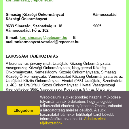
korj.simasag@repcenet.hu
Határozatok/Rendeletek
Simaság Községi Önkormányzat Vámoscsalád
Bursa Hungarica Pályázat
Községi Önkormányzat
9633 Simaság, Szabadság u. 18. 9665
Vámoscsalád, Fő u. 102.
Nyilvántartások
E-mail:
korj.simasag@petecom.hu
E-
mail:onkormanyzat.vcsalad@repcenet.hu
Népszokások
LAKOSSÁGI TÁJÉKOZTATÁS
Letöltések
A koronavírus járvány miatt Uraiújfalu Község Önkormányzata,
Vasegerszeg Községi Önkormányzata, Nagygeresd Községi
Önkormányzata, Nemesládony Község Önkormányzata, Simaság
Község Önkormányzata, Vámoscsalád Község Önkormányzata és az
Linkek
Uraiújfalui Közös Önkormányzati Hivatal (9651 Uraiújfalu, Szentivánfa
u. 46.), az Uraiújfalui Közös Önkormányzati Hivatal Vasegerszegi
Kirendeltsége (9661 Vasegerszeg, Kossuth u. 97.) az Uraiújfalui
Koronavírus információk
Közös Önkormányzati Hivatal Simasági Kirendeltsége (9633
Weboldalunk sütiket (cookie) használ működése
Simaság, Szabadság u. 18.)
folyamán annak érdekében, hogy a legjobb
kéri Tisztelt Ügyfeleit,
felhasználói élményt nyújthassa Önnek, valamint
Elfogadom
a látogatottság mérése céljából. A sütik
hogy az Uraiújfalui Közös Önkormányzati Hivatalt
használatát bármikor letilthatja! Erről bővebb
információkat olvashat itt:
Adatkezelési
elsősorban előzetes egyeztetést követően,
tájékoztatónk
előre megbeszélt időpontban keressék fel.