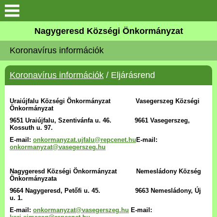
Keresés
Nagygeresd Községi Önkormányzat
Bemutatkozás
Koronavírus információk
Elérhetőségek
Koronavírus információk
/ Eljárásrend
Események
Uraiújfalu Községi Önkormányzat Vasegerszeg Községi
Önkormányzat
Képek
9651 Uraiújfalu, Szentivánfa u. 46. 9661 Vasegerszeg,
Kossuth u. 97.
E-mail:
onkormanyzat.ujfalu@repcenet.hu
E-mail:
Választási Információk
onkormanyzat@vasegerszeg.hu
Pályázatok
Nagygeresd Községi Önkormányzat Nemesládony Község
Önkormányzata
9664 Nagygeresd, Petőfi u. 45. 9663 Nemesládony, Új
Hírek
u. 1.
E-mail:
onkormanyzat@vasegerszeg.hu
E-mail: